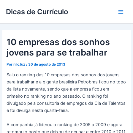
Ir
Dicas de Currículo
para
Main
o
conteúdo
Men
10 empresas dos sonhos
jovens para se trabalhar
Por
nilo.luz
/
30 de agosto de 2013
Saiu o ranking das 10 empresas dos sonhos dos jovens
para trabalhar e a gigante brasileira Petrobras ficou no topo
da lista novamente, sendo que a empresa ficou em
primeiro no ranking no ano passado. O ranking foi
divulgado pela consultoria de empregos da Cia de Talentos
e foi divulga nesta quarta-feira.
A companhia já liderou o ranking de 2005 a 2009 e agora
retomou o posto que deixou de ocupar e entre 2010 e 2011