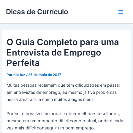
Ir
Dicas de Currículo
para
Main
o
conteúdo
Men
O Guia Completo para uma
Entrevista de Emprego
Perfeita
Por
nilo.luz
/
26 de maio de 2017
Muitas pessoas reclamam que têm dificuldades em passar
em entrevistas de emprego, eu mesmo já tive problemas
nessa área, assim como muitos amigos meus.
Porém, é possível melhorar e obter melhores resultados,
mesmo em um momento difícil como o atual, onde é cada
vez mais difícil conseguir um bom emprego.