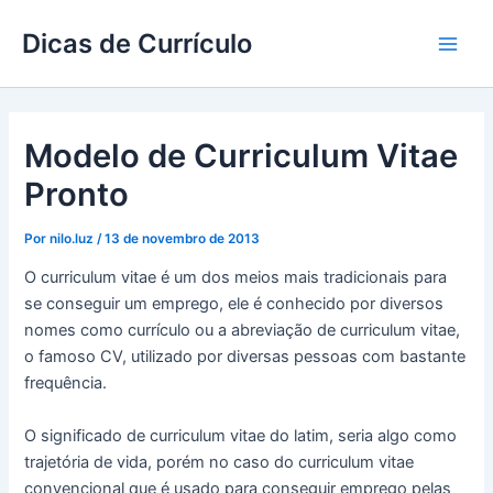
Ir
Dicas de Currículo
para
Main
o
conteúdo
Men
Modelo de Curriculum Vitae
Pronto
Por
nilo.luz
/
13 de novembro de 2013
O curriculum vitae é um dos meios mais tradicionais para
se conseguir um emprego, ele é conhecido por diversos
nomes como currículo ou a abreviação de curriculum vitae,
o famoso CV, utilizado por diversas pessoas com bastante
frequência.
O significado de curriculum vitae do latim, seria algo como
trajetória de vida, porém no caso do curriculum vitae
convencional que é usado para conseguir emprego pelas